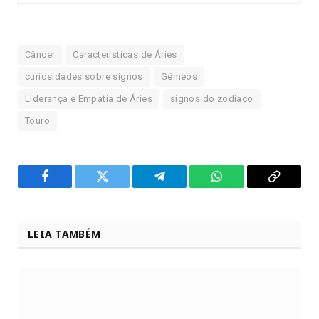
Câncer
Características de Áries
curiosidades sobre signos
Gêmeos
Liderança e Empatia de Áries
signos do zodíaco
Touro
Facebook
Twitter
Telegram
WhatsApp
Copy
Link
LEIA TAMBÉM