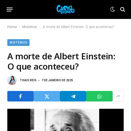
-
-
Home
Mistérios
A morte de Albert Einstein: O que aconteceu?
MISTÉRIOS
A morte de Albert Einstein:
O que aconteceu?
THAIS REIS
7 DE JANEIRO DE 2025